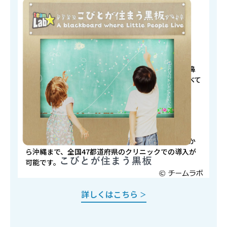
集患・患者さん離れの防止に
患者さんの待ち時間体験向上
診療科目
医科・歯科クリニック
内科・整形外科・皮膚科・眼科・歯科・婦人科・耳鼻
咽喉科・精神科・小児科など、一般的な診療科目すべて
に対応しています。
対象エリア
全国
利用地域による機能の制限等はありません。北海道か
ら沖縄まで、全国47都道府県のクリニックでの導入が
可能です。
詳しくはこちら
＞