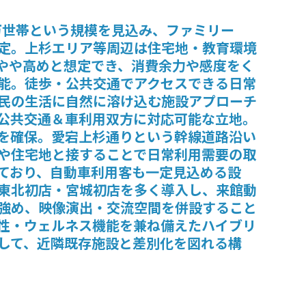
8万世帯という規模を見込み、ファミリー
定。上杉エリア等周辺は住宅地・教育環境
やや高めと想定でき、消費余力や感度をく
能。徒歩・公共交通でアクセスできる日常
民の生活に自然に溶け込む施設アプローチ
公共交通＆車利用双方に対応可能な立地。
を確保。愛宕上杉通りという幹線道路沿い
や住宅地と接することで日常利用需要の取
ており、自動車利用客も一定見込める設
東北初店・宮城初店を多く導入し、来館動
強め、映像演出・交流空間を併設すること
性・ウェルネス機能を兼ね備えたハイブリ
して、近隣既存施設と差別化を図れる構