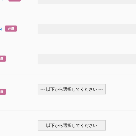
ス
必須
須
須