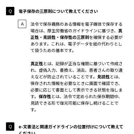
電子保存の三原則について教えてください
法令で保存義務のある情報を電子媒体で保存する
場合は、厚生労働省のガイドラインに基づき、
真
正性・見読性・保存性の三原則
を確保する必要が
あります。これは、電子データを紙の代わりとし
て扱うための基本です。
真正性
とは、記録が正当な権限に基づいて作成さ
れ、虚偽入力、書換え、消去、患者さんの取り違
えなどが防止されていることです。
見読性
とは、
保存された情報を必要なときに画面で確認でき、
必要に応じて書面として表示できる状態を指しま
す。
保存性
とは、法令で定められた保存期間中、
見読できる形で復元可能に保存し続けることで
す。
e-文書法と関連ガイドラインの位置付けについて教えて
ください