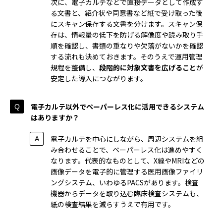
次に、電子カルテなどで直接データとして作成す
る文書と、紹介状や同意書など紙で受け取った後
にスキャン保存する文書を分けます。スキャン保
存は、情報量の低下を防げる解像度や読み取り手
順を確認し、書類の重なりや欠落がないかを確認
する流れも決めておきます。そのうえで運用管理
規程を整備し、
段階的に対象文書を広げること
が
安定した導入につながります。
電子カルテ以外でペーパーレス化に活用できるシステム
はありますか？
電子カルテを中心にしながら、周辺システムを組
み合わせることで、ペーパーレス化は進めやすく
なります。代表的なものとして、X線やMRIなどの
画像データを電子的に管理する医用画像ファイリ
ングシステム、いわゆるPACSがあります。検査
機器からデータを取り込む臨床検査システムも、
紙の検査結果を減らすうえで有用です。