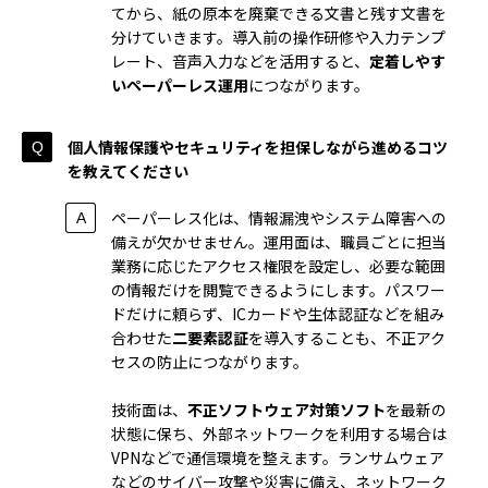
てから、紙の原本を廃棄できる文書と残す文書を
分けていきます。導入前の操作研修や入力テンプ
レート、音声入力などを活用すると、
定着しやす
いペーパーレス運用
につながります。
個人情報保護やセキュリティを担保しながら進めるコツ
を教えてください
ペーパーレス化は、情報漏洩やシステム障害への
備えが欠かせません。運用面は、職員ごとに担当
業務に応じたアクセス権限を設定し、必要な範囲
の情報だけを閲覧できるようにします。パスワー
ドだけに頼らず、ICカードや生体認証などを組み
合わせた
二要素認証
を導入することも、不正アク
セスの防止につながります。
技術面は、
不正ソフトウェア対策ソフト
を最新の
状態に保ち、外部ネットワークを利用する場合は
VPNなどで通信環境を整えます。ランサムウェア
などのサイバー攻撃や災害に備え、ネットワーク