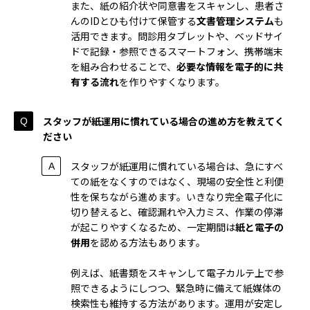
また、紙の紹介状や同意書をスキャンし、患者さ
んのIDとひも付けて保管する
文書管理システム
も
活用できます。問診用タブレットや、ベッドサイ
ドで記録・参照できるスマートフォン、携帯端末
を組み合わせることで、
必要な情報を電子的に共
有する流れ
を作りやすくなります。
スタッフが紙運用に慣れている場合の進め方を教えてく
ださい
スタッフが紙運用に慣れている場合は、急にすべ
ての紙をなくすのではなく、現場の安全性と利便
性を保ちながら進めます。いきなり完全電子化に
切り替えると、確認漏れや入力ミス、作業の停滞
が起こりやすくなるため、一定期間は
紙と電子の
併用
を認める方法もあります。
例えば、紙書類をスキャンして電子カルテ上で参
照できるようにしつつ、緊急時に備えて紙媒体の
検索性も維持する方法があります。運用が安定し