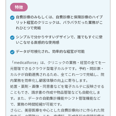
特徴
自費診療のみもしくは、自費診療と保険診療のハイブ
リット経営のクリニックは、バラバラだった業務がこ
れひとつで完結
シンプルで分かりやすいデザインで、誰でもすぐに使
いこなせる直感的な使用感
データが可視化され、効率的な経営が可能
「medicalforce」は、クリニックの業務・経営の全てを一
元管理できるクラウド型電子カルテです。予約・問診票・
カルテが自動連携されるため、全てこれ一つで完結し、院
内業務を効率化し顧客体験の向上に寄与します。
処置・薬剤・画像・同意書などを電子カルテに反映させる
こともでき、請求書の作成や物品管理なども自動化しま
す。また、データの自動集計機能やシフト管理機能など
で、業務の時間短縮が可能です。
さらに、美容医療を中心とした自費診療向けに作られた院