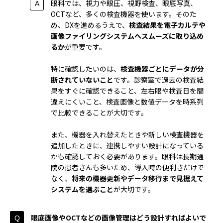
眼科では、視力や眼圧、視野検査、眼底写真、
OCTなど、多くの検査機器を使います。そのた
め、DXを進めるうえで、
検査結果を電子カルテや
画像ファイリングシステムへスムーズに取り込め
るか
が重要です。
特に確認したいのは、
検査機器ごとにデータが分
断されていないこと
です。診察室で過去の検査結
果をすぐに確認できること、左右眼や検査日を間
違えにくいこと、検査画像と数値データを時系列
で比較できることが大切です。
また、機器を入れ替えたときや新しい検査機器を
追加したときに、連携しやすい設計になっている
かも確認しておく必要があります。眼科は長期通
院の患者さんも多いため、導入時の便利さだけで
なく、
将来の機器更新やデータ移行まで見据えて
システムを選ぶこと
が大切です。
眼底画像やOCTなどの画像管理はどう設計すればよいで