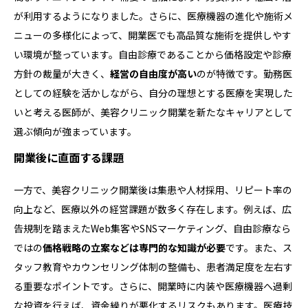
が利用するようになりました。さらに、医療機器の進化や施術メ
ニューの多様化によって、開業医でも高品質な施術を提供しやす
い環境が整っています。自由診療であることから価格設定や診療
方針の裁量が大きく、
経営の自由度が高い
のが特徴です。勤務医
としての経験を活かしながら、自分の理想とする医療を実現した
いと考える医師が、美容クリニック開業を新たなキャリアとして
選ぶ傾向が強まっています。
開業後に直面する課題
一方で、美容クリニック開業後は集患や人材採用、リピート率の
向上など、医療以外の経営課題が数多く存在します。例えば、広
告規制を踏まえたWeb集客やSNSマーケティング、自由診療なら
ではの
価格戦略の立案などは専門的な知識が必要
です。また、ス
タッフ教育やカウンセリング体制の整備も、患者満足度を左右す
る重要なポイントです。さらに、開業時に内装や医療機器へ過剰
な投資を行えば、資金繰りが悪化するリスクもあります。医療技