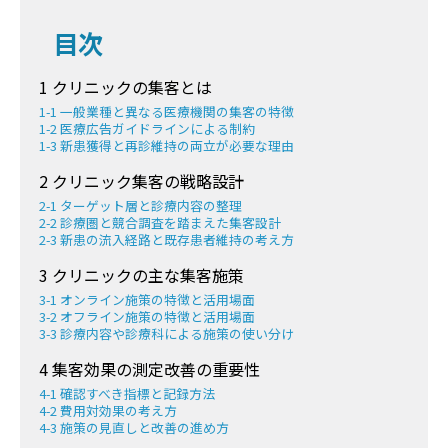
目次
1 クリニックの集客とは
1-1 一般業種と異なる医療機関の集客の特徴
1-2 医療広告ガイドラインによる制約
1-3 新患獲得と再診維持の両立が必要な理由
2 クリニック集客の戦略設計
2-1 ターゲット層と診療内容の整理
2-2 診療圏と競合調査を踏まえた集客設計
2-3 新患の流入経路と既存患者維持の考え方
3 クリニックの主な集客施策
3-1 オンライン施策の特徴と活用場面
3-2 オフライン施策の特徴と活用場面
3-3 診療内容や診療科による施策の使い分け
4 集客効果の測定改善の重要性
4-1 確認すべき指標と記録方法
4-2 費用対効果の考え方
4-3 施策の見直しと改善の進め方