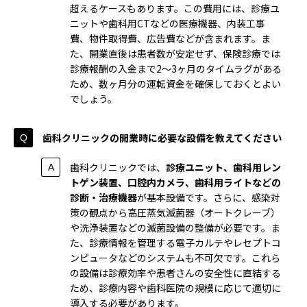
超えるケースもあります。この費用には、診療ユ
ニットや歯科用CTなどの医療機器、内装工事
費、物件取得費、広告費などが含まれます。ま
た、開業直後は患者数が安定せず、保険診療では
診療報酬の入金まで2～3ヶ月のタイムラグがある
ため、数ヶ月分の運転資金を確保しておくとよい
でしょう。
歯科クリニックの開業時に必要な設備を教えてください
歯科クリニックでは、
診療ユニット、歯科用レン
トゲン装置、口腔内カメラ、歯科用ライトなどの
診断・治療機器
が基本設備です。さらに、感染対
策の観点から高圧蒸気滅菌器（オートクレーブ）
や洗浄装置などの滅菌設備の整備が必要です。ま
た、診療情報を管理する電子カルテやレセプトコ
ンピュータなどのシステムも不可欠です。これら
の設備は診療効率や患者さんの安全性に直結する
ため、診療内容や歯科医院の規模に応じて適切に
導入する必要があります。