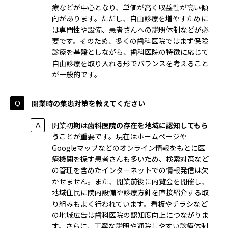
療などが中心となり、単価が高く収益性が高い傾
向があります。ただし、自由診療を増やすために
は専門性や設備、患者さんへの説明体制などが必
要です。そのため、多くの歯科医院ではまず保険
診療を基盤としながら、歯科医院の特徴に応じて
自由診療を取り入れる形でバランスを考えること
が一般的です。
開業時の集患対策を教えてください
開業初期は
歯科医院の存在を地域に認知してもら
う
ことが重要です。現在はホームページや
Googleマップなどのオンライン情報をもとに医
療機関を探す患者さんも多いため、検索対策など
の管理を含めたインターネットでの情報発信は欠
かせません。また、開業前後に内覧会を開催し、
地域住民に院内設備や診療方針を直接紹介する取
り組みもよく行われています。看板やチラシなど
の地域広告は歯科医院の認知度向上につながりま
す。さらに、丁寧な説明や通院しやすい診療体制