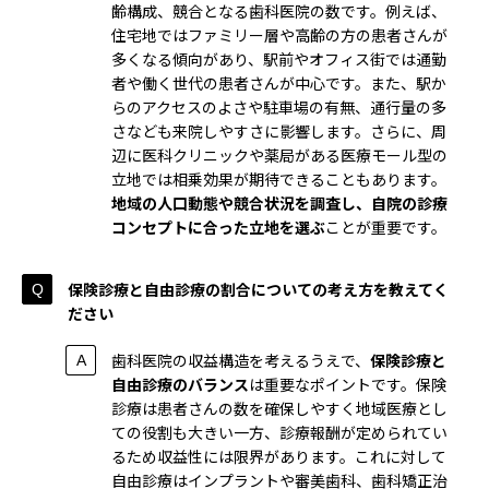
齢構成、競合となる歯科医院の数です。例えば、
住宅地ではファミリー層や高齢の方の患者さんが
多くなる傾向があり、駅前やオフィス街では通勤
者や働く世代の患者さんが中心です。また、駅か
らのアクセスのよさや駐車場の有無、通行量の多
さなども来院しやすさに影響します。さらに、周
辺に医科クリニックや薬局がある医療モール型の
立地では相乗効果が期待できることもあります。
地域の人口動態や競合状況を調査し、自院の診療
コンセプトに合った立地を選ぶ
ことが重要です。
保険診療と自由診療の割合についての考え方を教えてく
ださい
歯科医院の収益構造を考えるうえで、
保険診療と
自由診療のバランス
は重要なポイントです。保険
診療は患者さんの数を確保しやすく地域医療とし
ての役割も大きい一方、診療報酬が定められてい
るため収益性には限界があります。これに対して
自由診療はインプラントや審美歯科、歯科矯正治