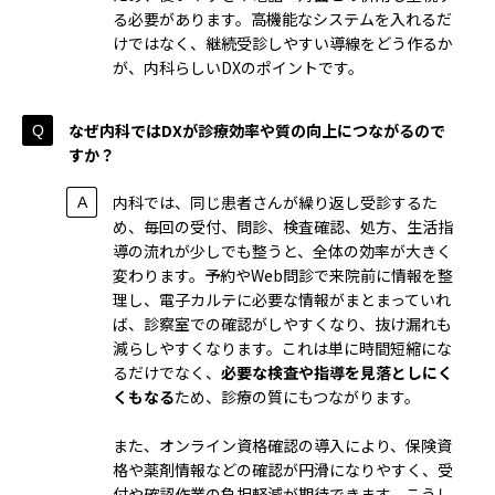
る必要があります。高機能なシステムを入れるだ
けではなく、継続受診しやすい導線をどう作るか
が、内科らしいDXのポイントです。
なぜ内科ではDXが診療効率や質の向上につながるので
すか？
内科では、同じ患者さんが繰り返し受診するた
め、毎回の受付、問診、検査確認、処方、生活指
導の流れが少しでも整うと、全体の効率が大きく
変わります。予約やWeb問診で来院前に情報を整
理し、電子カルテに必要な情報がまとまっていれ
ば、診察室での確認がしやすくなり、抜け漏れも
減らしやすくなります。これは単に時間短縮にな
るだけでなく、
必要な検査や指導を見落としにく
くもなる
ため、診療の質にもつながります。
また、オンライン資格確認の導入により、保険資
格や薬剤情報などの確認が円滑になりやすく、受
付や確認作業の負担軽減が期待できます。こうし