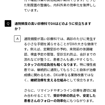
た制度面の整備も、内科外来の効率化を後押しし
ています。
通院頻度の高い診療科でDXはどのように役立ちます
か？
通院頻度が高い診療科では、再診のたびに発生す
る小さな手間を減らせることがDXの大きな価値で
す。例えば、定期受診の予約、来院前の体調確
認、検査予定の管理、受診忘れ防止、会計までの
流れなどが整うと、患者さんも通いやすくなり、
スタッフの対応負担も軽くなります
。特に慢性疾
患では、継続的に通院してもらうこと自体が治療
成績に関わるため、DXは単なる業務改善ではな
く、
継続治療を支える仕組み
として役立ちます。
さらに、リマインドやオンライン診療を適切に組
み合わせることで、
受診中断の防止や、安定した
患者さんのフォローの効率化
にもつながります。