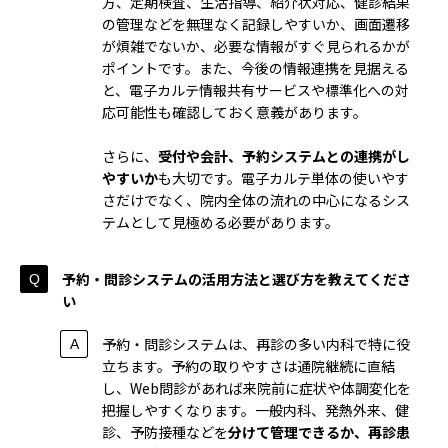
方、定期検査、生活指導、紹介状対応、健診結果
の管理などを無理なく記録しやすいか、画面遷移
が煩雑でないか、必要な情報がすぐ見られるかが
ポイントです。また、今後の情報連携を見据える
と、電子カルテ情報共有サービスや標準化への対
応可能性も確認しておく意義があります。
さらに、
受付や会計、予約システムとの連携がし
やすいか
も大切です。電子カルテ単体の使いやす
さだけでなく、院内全体の流れの中心になるシス
テムとして見極める必要があります。
予約・問診システムの活用方法と選び方を教えてくださ
い
予約・問診システムは、再診の多い内科で特に役
立ちます。予約の取りやすさは通院継続に直結
し、Web問診があれば来院前に症状や体調変化を
把握しやすくなります。一般内科、発熱外来、健
診、予防接種などを
分けて管理できるか、再診患