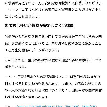
た需要が見込まれる一方、高額な設備投資や人件費、リハビリテ
ーション（以下リハビリ）の運用などが要因となり収益が安定し
にくいこともあります。
患者数は多いが収益が安定しにくい構造
診療所の入院外受診延日数（同じ受診者の複数回受診も含めた回
数）を診療科ごとに比べると、
整形外科は内科の次に多かった
と
する厚生労働省のデータがあります。
このことから、整形外科は外来受診の機会が多い診療科の一つと
考えられます。
一方で、受診1回あたりの診療報酬については整形外科はほかの
科と比べると低い傾向もみられます。つまり、患者数は多いもの
の一人の診療で得られる収益は多くはなく、
回転率が収益に影響
しやすい構造
と考えられます。
参照：
『中央社会保険医療協議会 総会（第612回） 議事次第』