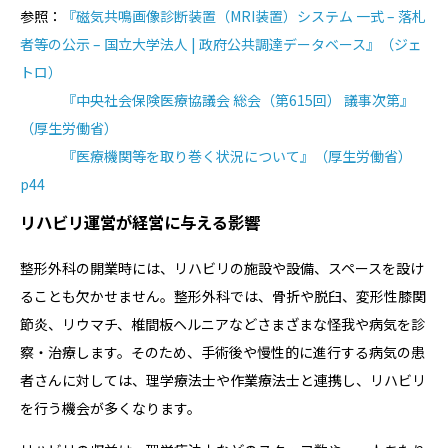
参照：
『磁気共鳴画像診断装置（MRI装置）システム 一式 – 落札
者等の公示 – 国立大学法人 | 政府公共調達データベース』（ジェ
トロ）
『中央社会保険医療協議会 総会（第615回） 議事次第』
（厚生労働省）
『医療機関等を取り巻く状況について』（厚生労働省）
p44
リハビリ運営が経営に与える影響
整形外科の開業時には、リハビリの施設や設備、スペースを設け
ることも欠かせません。整形外科では、骨折や脱臼、変形性膝関
節炎、リウマチ、椎間板ヘルニアなどさまざまな怪我や病気を診
察・治療します。そのため、手術後や慢性的に進行する病気の患
者さんに対しては、理学療法士や作業療法士と連携し、リハビリ
を行う機会が多くなります。