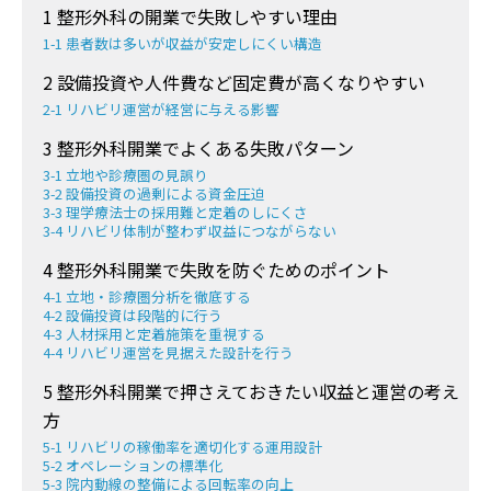
1 整形外科の開業で失敗しやすい理由
1-1 患者数は多いが収益が安定しにくい構造
2 設備投資や人件費など固定費が高くなりやすい
2-1 リハビリ運営が経営に与える影響
3 整形外科開業でよくある失敗パターン
3-1 立地や診療圏の見誤り
3-2 設備投資の過剰による資金圧迫
3-3 理学療法士の採用難と定着のしにくさ
3-4 リハビリ体制が整わず収益につながらない
4 整形外科開業で失敗を防ぐためのポイント
4-1 立地・診療圏分析を徹底する
4-2 設備投資は段階的に行う
4-3 人材採用と定着施策を重視する
4-4 リハビリ運営を見据えた設計を行う
5 整形外科開業で押さえておきたい収益と運営の考え
方
5-1 リハビリの稼働率を適切化する運用設計
5-2 オペレーションの標準化
5-3 院内動線の整備による回転率の向上