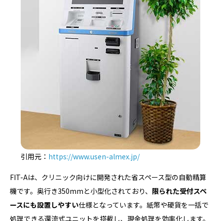
引用元：
https://w
w
w.usen-almex.jp/
FIT-Aは、クリニック向けに開発された省スペース型の自動精算
機です。奥行き350mmと小型化されており、
限られた受付スペ
ースにも設置しやすい
仕様となっています。紙幣や硬貨を一括で
処理できる還流式ユニットを搭載し、現金処理を効率化します。