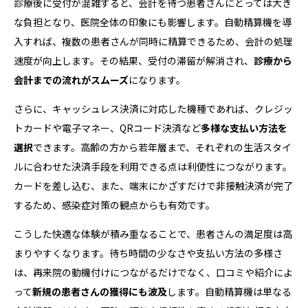
診療後に受付が混雑すると、会計を待つ患者さんにとっては大き
な負担となり、医院全体の印象にも影響します。自動精算機を導
入すれば、複数の患者さんが同時に精算できるため、会計の処理
速度が向上します。その結果、受付の滞留が解消され、
診療から
会計までの流れがスムーズ
になります。
さらに、キャッシュレス決済に対応した機種であれば、クレジッ
トカードや電子マネー、QRコード決済など
多様な支払い方法を
選択
できます。高齢の方から若年層まで、それぞれの生活スタイ
ルに合わせた決済手段を利用できる点は利便性につながります。
カードを差し込む、また、端末にかざすだけで非接触決済が完了
するため、感染症対策の観点からも有効です。
こうした快適な体験が積み重なることで、患者さんの満足度は高
まりやすくなります。待ち時間の少なさや支払い方法の多様さ
は、再来院の動機付けにつながるだけでなく、口コミや紹介によ
って
新規の患者さんの獲得にも波及
します。自動精算機は単なる