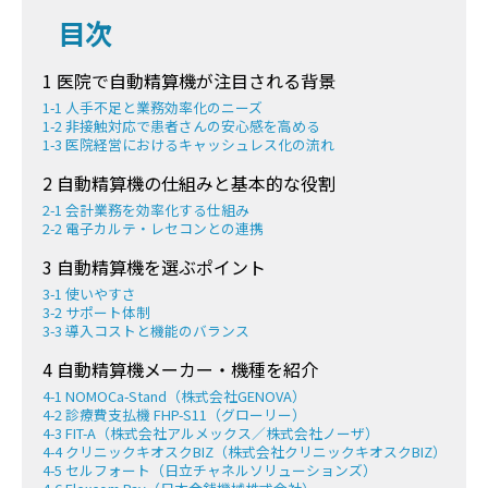
目次
1 医院で自動精算機が注目される背景
1-1 人手不足と業務効率化のニーズ
1-2 非接触対応で患者さんの安心感を高める
1-3 医院経営におけるキャッシュレス化の流れ
2 自動精算機の仕組みと基本的な役割
2-1 会計業務を効率化する仕組み
2-2 電子カルテ・レセコンとの連携
3 自動精算機を選ぶポイント
3-1 使いやすさ
3-2 サポート体制
3-3 導入コストと機能のバランス
4 自動精算機メーカー・機種を紹介
4-1 NOMOCa-Stand（株式会社GENOVA）
4-2 診療費支払機 FHP-S11（グローリー）
4-3 FIT-A（株式会社アルメックス／株式会社ノーザ）
4-4 クリニックキオスクBIZ（株式会社クリニックキオスクBIZ）
4-5 セルフォート（日立チャネルソリューションズ）