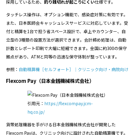
採用しているため、
釣り銭切れが起こりにくい
仕様です。
タッチレス操作は、オプション機能で、感染症対策に有効です。
また、日本医師会キャッシュレスサービスに対応しています。受
付と精算を1台で担う省スペース設計で、卓上やカウンター、自
立型の3種類の設置方法が選択できます。会計締め処理は、自動
計数とレポート印刷で大幅に短縮できます。全国に約300の保守
拠点があり、ATMと同等の迅速な保守体制が整っています。
参照：
自動精算機［セルフォート］│クリニック向け・病院向け
Flexcom Pay（日本金銭機械株式会社）
引用元：
https://flexcompay.jcm-
hq.co.jp/
貨幣処理機器を手がける日本金銭機械株式会社が開発した
Flexcom Payは、クリニック向けに設計された自動精算機です。