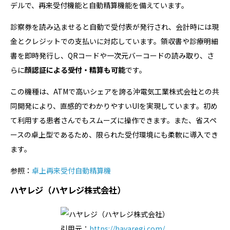
デルで、再来受付機能と自動精算機能を備えています。
診察券を読み込ませると自動で受付表が発行され、会計時には現
金とクレジットでの支払いに対応しています。領収書や診療明細
書を即時発行し、QRコードや一次元バーコードの読み取り、さ
らに
顔認証による受付・精算も可能
です。
この機種は、ATMで高いシェアを誇る沖電気工業株式会社との共
同開発により、直感的でわかりやすいUIを実現しています。初め
て利用する患者さんでもスムーズに操作できます。また、省スペ
ースの卓上型であるため、限られた受付環境にも柔軟に導入でき
ます。
参照：
卓上再来受付自動精算機
ハヤレジ（ハヤレジ株式会社）
引用元：
https://hayaregi.com/