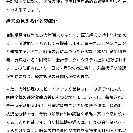
会計機器ではなく、医院の評価や信頼性を高める役割も担う存在
といえるでしょう。
経営の見える化と効率化
自動精算機は単なる会計端末ではなく、医院経営の効率化を支え
るデータ活用ツールとしても機能します。電子カルテやレセコン
と連携することで、診療内容に基づいた正確な金額が自動で精算
機に反映されると同時に、会計データがシステム上に記録されま
す。この仕組みにより、日次・月次の売上集計、入金状況の確認
が容易になり、
経営状況の可視化
が進みます。
また、会計処理のスピードアップや業務フローの適切化により、
医院全体の運営効率改善
にもつながります。さらに、蓄積された
データを活用すれば、診療時間帯ごとの患者数や決済手段の利用
状況を分析でき、今後の診療体制の調整や戦略立案の立案に役立
てることが可能です。自動精算機の導入は、日々の会計業務を支
えるだけでなく、医院の中長期的な成長を支援する仕組みともい