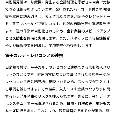
自動精算機は、診療後に発生する会計処理を患者さん自身で完結
できる仕組みを備えています。発行されたバーコード付きの明細
書を端末に読み取らせ、表示された金額を現金やクレジットカー
ド、電子マネーなどで支払います。釣銭の自動計算や領収書発行
まで一連の作業が自動化されるため、
会計業務のスピードアップ
とミス防止を同時に実現
します。また、スタッフによる金銭授受
やレジ締め作業を削減し、業務効率化も後押しします。
電子カルテ・レセコンとの連携
自動精算機は、電子カルテやレセコンと連携できる点も導入メリ
ットのひとつです。診療内容に基づいて算出された金額データが
レセコンから自動精算機に反映されるため、スタッフが手入力す
る手間を減らせます。その結果、入力ミスや金銭のやり取りに関
するトラブル発生のリスクを抑えられます。さらに、会計データ
はシステム上で一元管理されるため、
日次・月次の売上集計もス
ムーズに
行えます。これにより、医院経営の見える化が進み、経