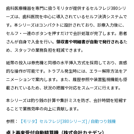
歯科医療機器を専門に扱うモリタが提供するセルフレジ380シリ
ーズは、歯科医院を中心に導入されているセルフ決済システムで
す。本シリーズはコンパクトに設計されており、診療入力後に、
セルフ・一連のボタンを押すだけで会計処理が完了します。患者
さんが自身で入金を行い
、領収書や明細書が自動で発行される
た
め、スタッフの業務負担を軽減できます。
紙幣の投入は券売機と同様の水平挿入方式を採用しており、直感
的な操作が可能です。トラブル発生時には、エラー解除方法をア
ニメーションで案内します。また、履歴参照や装置監視機能も搭
載されているため、状況の把握や対応をスムーズに行えます。
本シリーズは釣り銭の計算や集計ミスを防ぎ、会計時間を短縮す
ることで業務効率の向上に貢献します。
参照：
【モリタ】セルフレジ[380シリーズ] / 自動つり銭機
卓上再来受付自動精算機（株式会社カナデン）