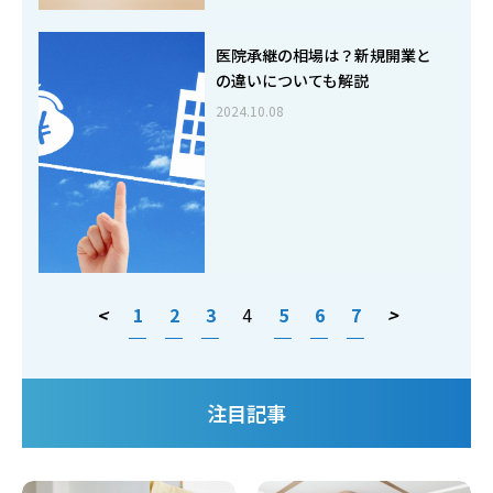
医院承継の相場は？新規開業と
の違いについても解説
2024.10.08
投
<
1
2
3
4
5
6
7
>
稿
の
ペ
注目記事
ー
ジ
送