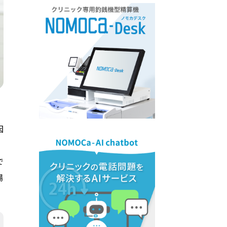
因
で
場