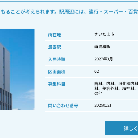
でもることが考えられます。駅周辺には、連行・スーパー・百
さいたま市
所在地
南浦和駅
最寄駅
2027年3月
入居時期
62
区画面積
歯科、内科、消化器内
募集科目
科、美容外科、精神科
の他
20260121
問い合わせ番号
詳し