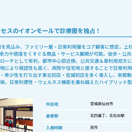
クセスのイオンモールで診療圏を独占！
規模を見込み、ファミリー層・日常利用層をコア顧客に想定。上
余力や感度をくすぐる商品・サービス展開が可能。徒歩・公共
ローチとして有利。都市中心部近傍、公共交通＆車利用双方に
地により視認性も高く、病院や住宅地と接することで日常利用
・希少性を打ち出す東北初店・宮城初店を多く導入し、来館動
保。日常利便性・ウェルネス機能を兼ね備えたハイブリッド型
宮城県仙台市
所在地
北四番丁、北松台駅
最寄駅
翌月
入居時期