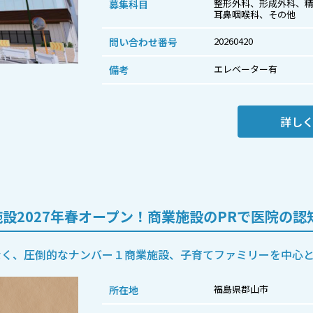
整形外科、形成外科、
募集科目
耳鼻咽喉科、その他
20260420
問い合わせ番号
エレベーター有
備考
詳し
設2027年春オープン！商業施設のPRで医院の認
なく、圧倒的なナンバー１商業施設、子育てファミリーを中心
福島県郡山市
所在地