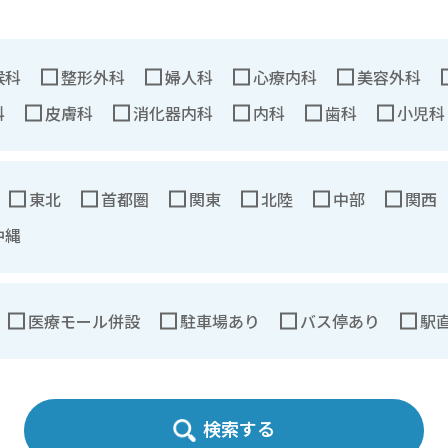
喉科
整形外科
婦人科
心療内科
美容外科
科
皮膚科
消化器内科
内科
歯科
小児科
東北
首都圏
関東
北陸
中部
関西
沖縄
医療モール併設
駐車場あり
バス停あり
駅
検索する