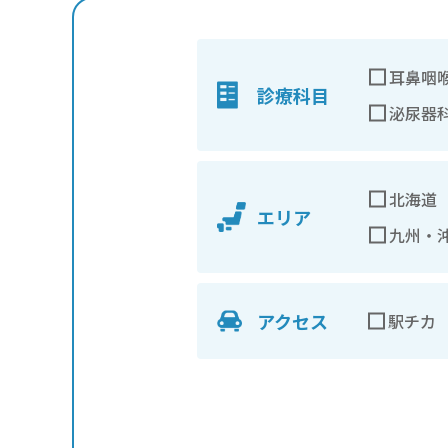
耳鼻咽
診療科目
泌尿器
北海道
エリア
九州・
アクセス
駅チカ