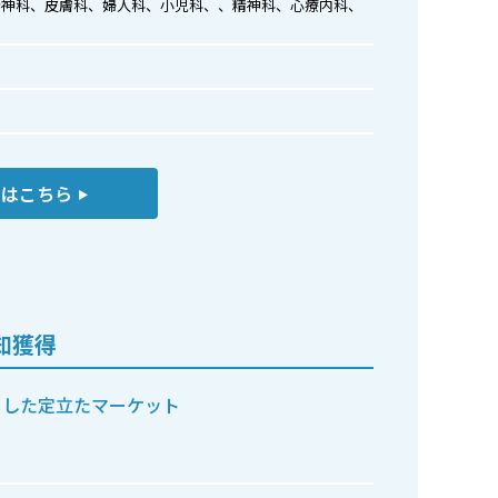
精神科、皮膚科、婦人科、小児科、、精神科、心療内科、
くはこちら
▶︎
知獲得
とした定立たマーケット