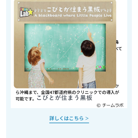
集患・患者さん離れの防止に
患者さんの待ち時間体験向上
診療科目
医科・歯科クリニック
内科・整形外科・皮膚科・眼科・歯科・婦人科・耳鼻
咽喉科・精神科・小児科など、一般的な診療科目すべて
に対応しています。
対象エリア
全国
利用地域による機能の制限等はありません。北海道か
ら沖縄まで、全国47都道府県のクリニックでの導入が
可能です。
詳しくはこちら
＞